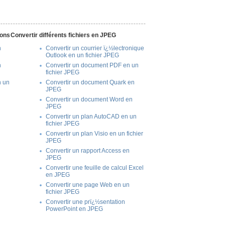
ions
Convertir différents fichiers en JPEG
n
Convertir un courrier ï¿½lectronique
Outlook en un fichier JPEG
n
Convertir un document PDF en un
fichier JPEG
n un
Convertir un document Quark en
JPEG
Convertir un document Word en
JPEG
Convertir un plan AutoCAD en un
fichier JPEG
Convertir un plan Visio en un fichier
JPEG
Convertir un rapport Access en
JPEG
Convertir une feuille de calcul Excel
en JPEG
Convertir une page Web en un
fichier JPEG
Convertir une prï¿½sentation
PowerPoint en JPEG