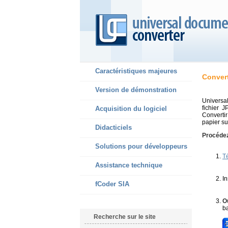
Caractéristiques majeures
Convert
Version de démonstration
Universa
fichier 
Acquisition du logiciel
Convertir
papier su
Didacticiels
Procédez
Solutions pour développeurs
T
Assistance technique
In
fCoder SIA
O
b
Recherche sur le site