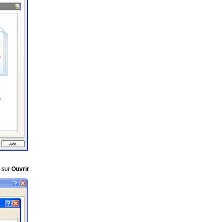
z sur
Ouvrir
.