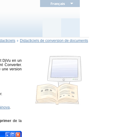
dacticiels
Didacticiels de conversion de documents
nt DjVu en un
nt Converter.
e une version
r.
inova
.
primer
de la