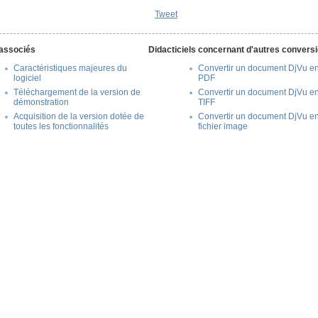
Tweet
associés
Didacticiels concernant d'autres convers
Caractéristiques majeures du
Convertir un document DjVu e
logiciel
PDF
Téléchargement de la version de
Convertir un document DjVu e
démonstration
TIFF
Acquisition de la version dotée de
Convertir un document DjVu e
toutes les fonctionnalités
fichier image