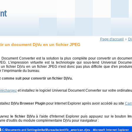
Page d'accueil
Di
ir un document DjVu en un fichier JPEG
l Document Converter est la solution la plus complète pour convertir un docume
JPEG. L’impression virtuelle est la technologie qui sous-tend Universal Docume
 un fichier DjVu en un fichier JPEG n'est donc pas plus difficile que d'en produir
r l’imprimante du bureau.
 comme suit pour convertir un fichier DjVu.
éléchargez
et installez le logiciel Universal Document Converter sur votre ordinateu
stallez
DjVu Browser Plugin
pour Internet Explorer après avoir accédé au site
Cam
uvrez le fichier DjVu
à l'aide d'Internet Explorer puis appuyez sur le bouton
Im
arre d'outils du module complémentaire DjVu pour navigateur :